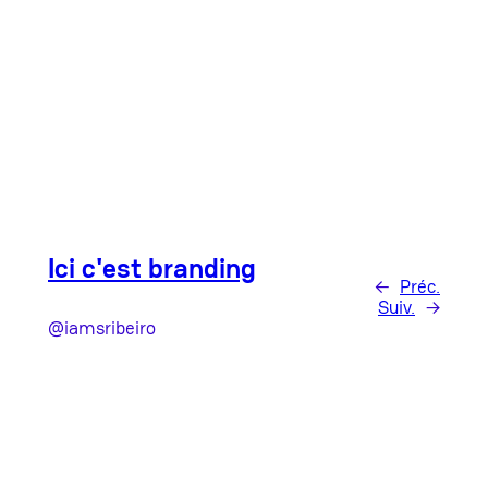
Ici c'est branding
←
Préc.
Suiv.
→
@iamsribeiro